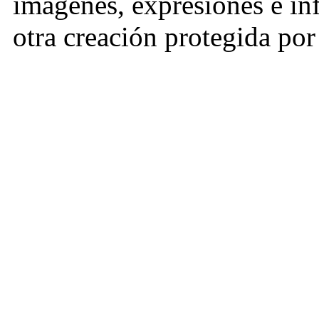
imágenes, expresiones e in
otra creación protegida por 
tratados internacionales so
industrial). Independient
LEAGUE podrá establecer u
que regulen la utilización y
específicos ofrecidos a los 
1.2. Se entenderá que el ac
sitio web por parte del usu
las Condiciones General