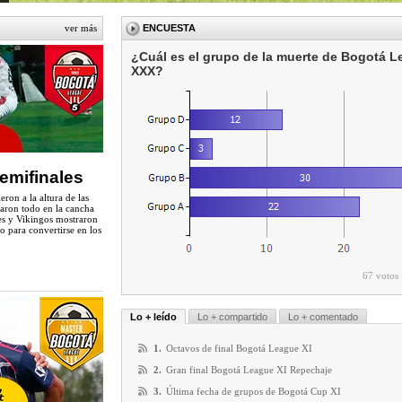
ver más
ENCUESTA
¿Cuál es el grupo de la muerte de Bogotá 
XXX?
emifinales
on a la altura de las
jaron todo en la cancha
nes y Vikingos mostraron
o para convertirse en los
67 votos
Lo + leído
Lo + compartido
Lo + comentado
1.
Octavos de final Bogotá League XI
2.
Gran final Bogotá League XI Repechaje
3.
Última fecha de grupos de Bogotá Cup XI