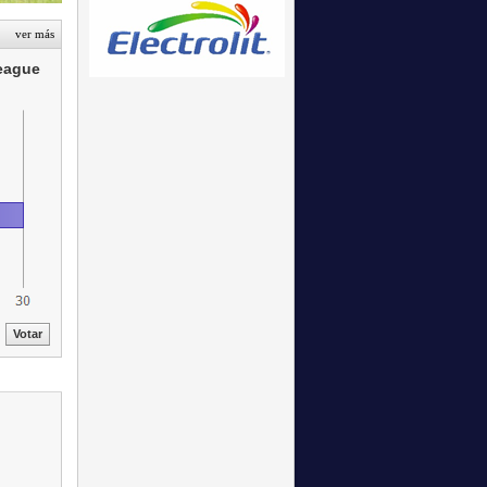
ver más
League
Votar