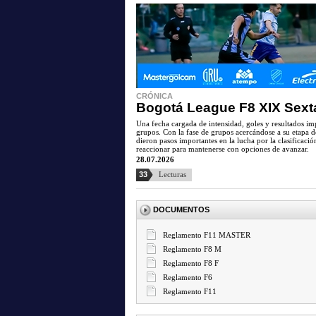
CRÓNICA
Bogotá League F8 XIX Sext
Una fecha cargada de intensidad, goles y resultados imp
grupos. Con la fase de grupos acercándose a su etapa d
dieron pasos importantes en la lucha por la clasificaci
reaccionar para mantenerse con opciones de avanzar.
28.07.2026
33
Lecturas
DOCUMENTOS
Reglamento F11 MASTER
Reglamento F8 M
Reglamento F8 F
Reglamento F6
Reglamento F11