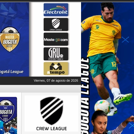
Viernes, 07 de agosto de 2026
EN PORTADA
CRÓNICA
Final Elite - Bogotá League F11
XXX
jueves, 25 de junio de 2026
La gran Final Élite de la Bogotá League F11 XXX