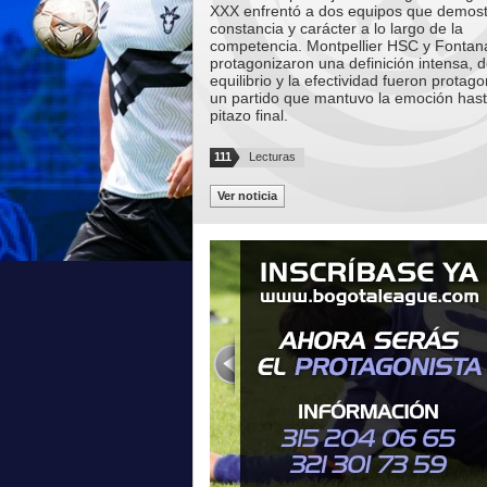
XXX enfrentó a dos equipos que demos
constancia y carácter a lo largo de la
competencia. Montpellier HSC y Fontan
protagonizaron una definición intensa, 
equilibrio y la efectividad fueron protag
un partido que mantuvo la emoción hast
pitazo final.
111
Lecturas
Ver noticia