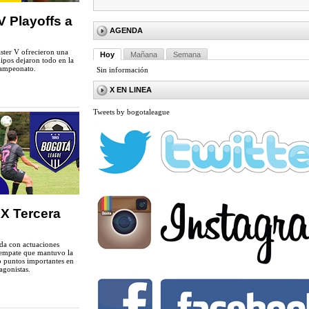
 Playoffs a
AGENDA
ster V ofrecieron una
Hoy
Mañana
Semana
ipos dejaron todo en la
campeonato.
Sin información
X EN LINEA
Tweets by bogotaleague
X Tercera
da con actuaciones
n empate que mantuvo la
o puntos importantes en
agonistas.