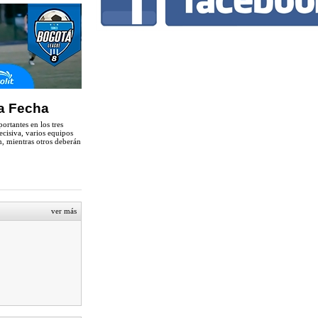
a Fecha
ortantes en los tres
ecisiva, varios equipos
ón, mientras otros deberán
ver más