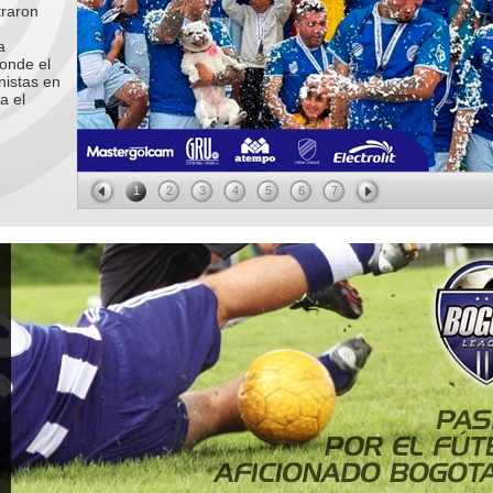
traron
a
donde el
onistas en
a el
Montpellier HSC
1
2
3
4
5
6
7