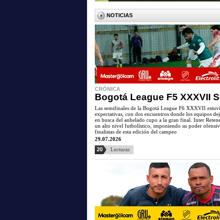
NOTICIAS
CRÓNICA
Bogotá League F5 XXXVII S
Las semifinales de la Bogotá League F6 XXXVII estuvier
expectativas, con dos encuentros donde los equipos de
en busca del anhelado cupo a la gran final. Inter Rete
un alto nivel futbolístico, imponiendo su poder ofensiv
finalistas de esta edición del campeo
29.07.2026
20
Lecturas