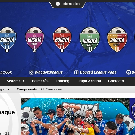
Información
Sistema
Palmarés
Training
Grupo Arbitral
Contacto
▼
gota
Campeonato:
Sel. Campeonato
League
e F11