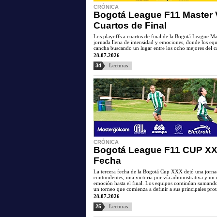
CRÓNICA
Bogotá League F11 Master V
Cuartos de Final
Los playoffs a cuartos de final de la Bogotá League Ma
jornada llena de intensidad y emociones, donde los equ
cancha buscando un lugar entre los ocho mejores del 
28.07.2026
34
Lecturas
CRÓNICA
Bogotá League F11 CUP XX
Fecha
La tercera fecha de la Bogotá Cup XXX dejó una jorna
contundentes, una victoria por vía administrativa y u
emoción hasta el final. Los equipos continúan sumand
un torneo que comienza a definir a sus principales prot
28.07.2026
25
Lecturas